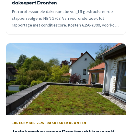
dakexpert Dronten
Een professionele dakinspectie volgt 5 gestructureerde
stappen volgens NEN 2767. Van vooronderzoek tot
rapportage met conditiescore. Kosten €150-€300, voorkomt
gemiddeld €3.500 schade.
10 DECEMBER 2025 · DAKDEKKER DRONTEN
Je dak verduurzamen Dronten: dit kun je zelf