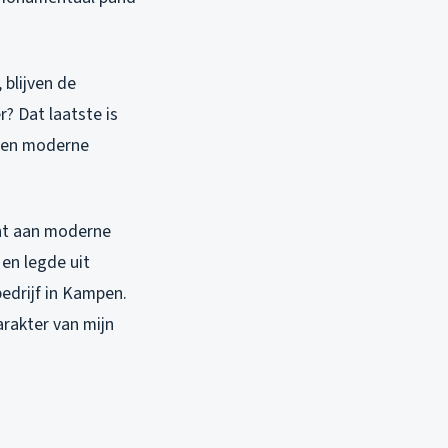
 blijven de
r? Dat laatste is
n een moderne
cht aan moderne
en legde uit
edrijf in Kampen.
arakter van mijn