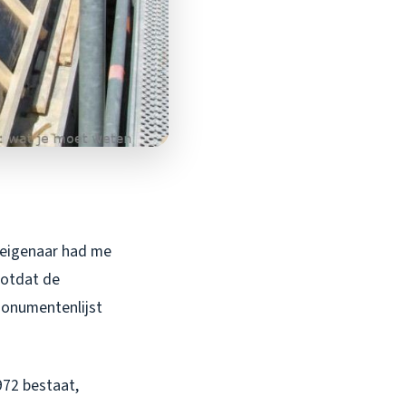
e eigenaar had me
Totdat de
monumentenlijst
972 bestaat,