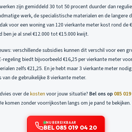
rken zijn gemiddeld 30 tot 50 procent duurder dan regulier
dmatige werk, de specialistische materialen en de langere d
ak voor een woning van 120 vierkante meter kost rond de €
en je al snel €12.000 tot €15.000 kwijt.
euws: verschillende subsidies kunnen dit verschil voor een gr
regeling biedt bijvoorbeeld €16,25 per vierkante meter voor
rialen zelfs €21,25. En je hebt maar 3 vierkante meter nodi
s van de gebruikelijke 8 vierkante meter.
 advies over de
kosten
voor jouw situatie?
Bel ons op
085 019
We komen zonder voorrijkosten langs om je pand te bekijken.
NU BEREIKBAAR
BEL 085 019 04 20