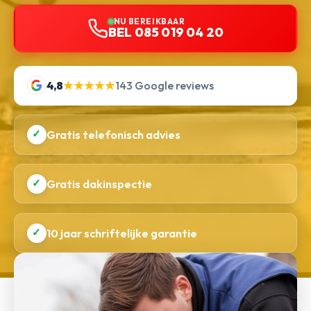
NU BEREIKBAAR
BEL 085 019 04 20
4,8
★★★★★
143 Google reviews
✓
Gratis telefonisch advies
✓
Gratis dakinspectie
✓
10 jaar schriftelijke garantie