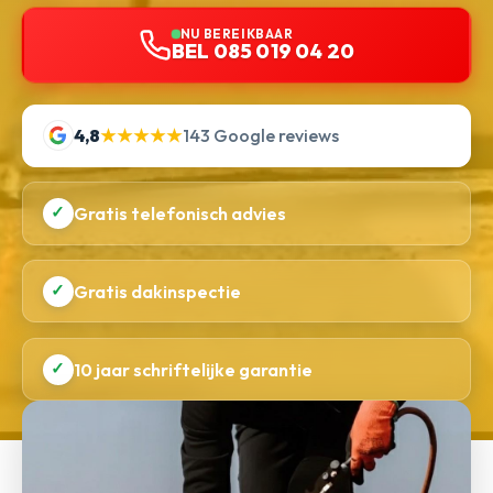
NU BEREIKBAAR
BEL 085 019 04 20
4,8
★★★★★
143 Google reviews
✓
Gratis telefonisch advies
✓
Gratis dakinspectie
✓
10 jaar schriftelijke garantie