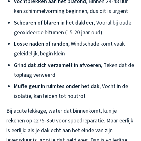
Vochtplekken aan het plafond
, Binnen 24-48 uur
kan schimmelvorming beginnen, dus dit is urgent
Scheuren of blaren in het dakleer
, Vooral bij oude
geoxideerde bitumen (15-20 jaar oud)
Losse naden of randen
, Windschade komt vaak
geleidelijk, begin klein
Grind dat zich verzamelt in afvoeren
, Teken dat de
toplaag verweerd
Muffe geur in ruimtes onder het dak
, Vocht in de
isolatie, kan leiden tot houtrot
Bij acute lekkage, water dat binnenkomt, kun je
rekenen op €275-350 voor spoedreparatie. Maar eerlijk
is eerlijk: als je dak echt aan het einde van zijn
levensduur is, gooi je dat geld weg. Dan is volledige