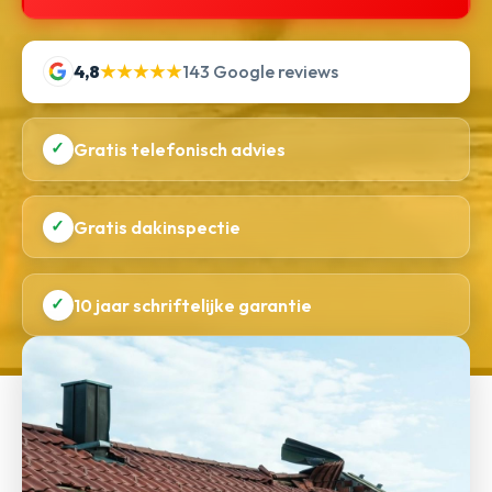
4,8
★★★★★
143 Google reviews
✓
Gratis telefonisch advies
✓
Gratis dakinspectie
✓
10 jaar schriftelijke garantie