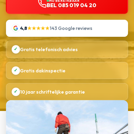
NU BEREIKBAAR
BEL 085 019 04 20
4,8
★★★★★
143 Google reviews
✓
Gratis telefonisch advies
✓
Gratis dakinspectie
✓
10 jaar schriftelijke garantie