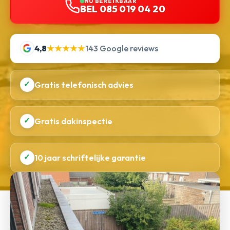
NU BEREIKBAAR
BEL 085 019 04 20
4,8
★★★★★
143 Google reviews
✓
Gratis telefonisch advies
✓
Gratis dakinspectie
✓
10 jaar schriftelijke garantie