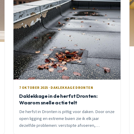
7 OKTOBER 2025 · DAKLEKKAGE DRONTEN
Daklekkage in de herfst Dronten:
Waarom snelle actie telt
De herfst in Dronten is pittig voor daken. Door onze
open ligging en extreme buien zie ik elk jaar
dezelfde problemen: verstopte afvoeren,
wateroverlast en te late reparaties. Ontdek waarom