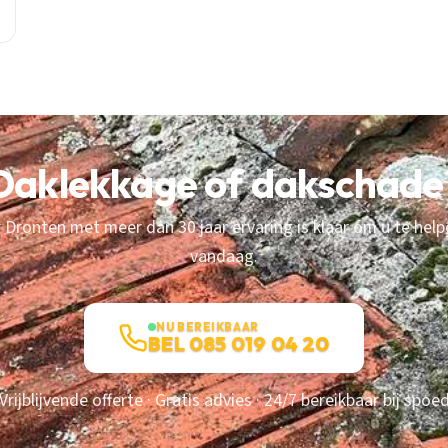
Daklekkage of dakschade
Dronten met meer dan 30 jaar ervaring is klaar om u te help
vandaag.
NU BEREIKBAAR
BEL 085 019 04 20
Vrijblijvende offerte · Gratis advies · 24/7 bereikbaar bij spoe