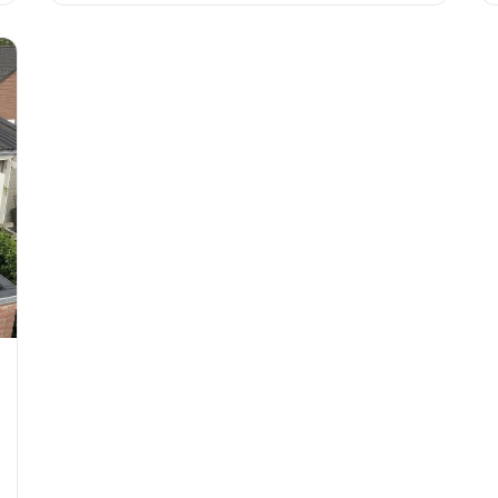
snel handelen nu duizenden euro&#8217;s
bespaart.