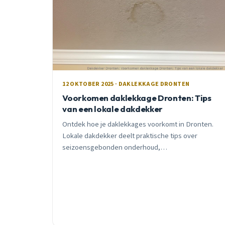
12 OKTOBER 2025 · DAKLEKKAGE DRONTEN
Voorkomen daklekkage Dronten: Tips
van een lokale dakdekker
Ontdek hoe je daklekkages voorkomt in Dronten.
Lokale dakdekker deelt praktische tips over
seizoensgebonden onderhoud,
waarschuwingssignalen en moderne oplossingen
voor ons unieke klimaat.