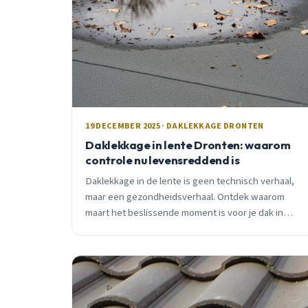
19 DECEMBER 2025 · DAKLEKKAGE DRONTEN
Daklekkage in lente Dronten: waarom
controle nu levensreddend is
Daklekkage in de lente is geen technisch verhaal,
maar een gezondheidsverhaal. Ontdek waarom
maart het beslissende moment is voor je dak in
Dronten en hoe je duizenden euro&#8217;s schade
voorkomt.