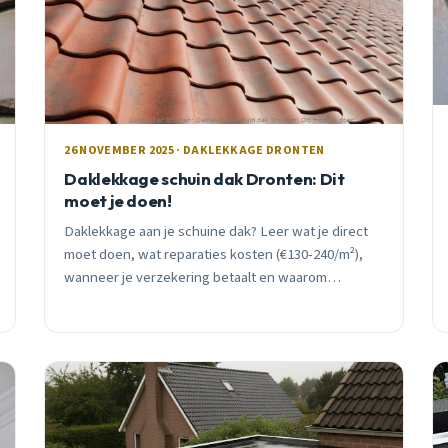
26 NOVEMBER 2025 · DAKLEKKAGE DRONTEN
Daklekkage schuin dak Dronten: Dit
moet je doen!
Daklekkage aan je schuine dak? Leer wat je direct
moet doen, wat reparaties kosten (€130-240/m²),
wanneer je verzekering betaalt en waarom
wachten je duizenden euro&#8217;s kan kosten.