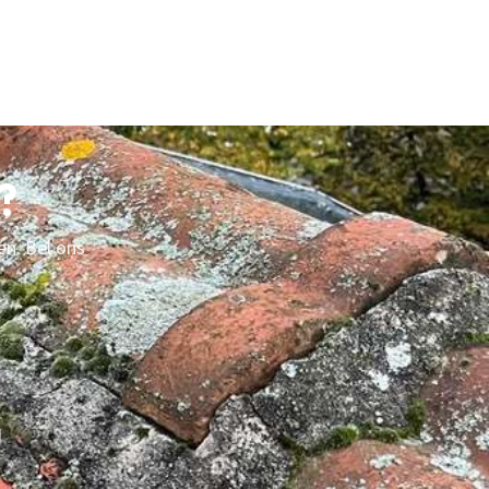
?
en. Bel ons
d