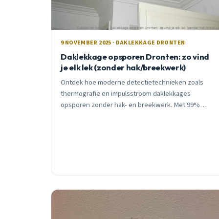
9 NOVEMBER 2025 · DAKLEKKAGE DRONTEN
Daklekkage opsporen Dronten: zo vind
je elk lek (zonder hak/breekwerk)
Ontdek hoe moderne detectietechnieken zoals
thermografie en impulsstroom daklekkages
opsporen zonder hak- en breekwerk. Met 99%
nauwkeurigheid en 10 jaar garantie.