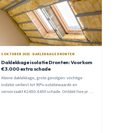
5 OKTOBER 2025 · DAKLEKKAGE DRONTEN
Daklekkage isolatie Dronten: Voorkom
€3.000 extra schade
Kleine daklekkage, grote gevolgen: vochtige
isolatie verliest tot 90% isolatiewaarde en
veroorzaakt €2.650-4.650 schade. Ontdek hoe je met
een inspectie van €125 duizenden euro&#8217;s
bespaart.